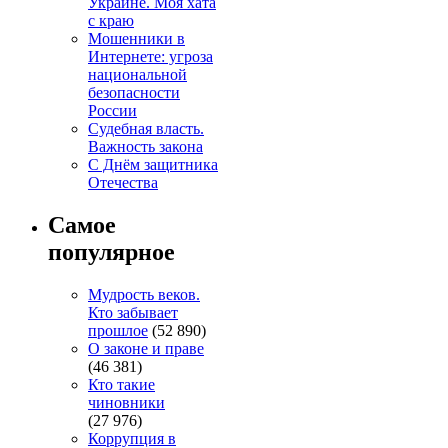
Украине. Моя хата
с краю
Мошенники в
Интернете: угроза
национальной
безопасности
России
Судебная власть.
Важность закона
С Днём защитника
Отечества
Самое
популярное
Мудрость веков.
Кто забывает
прошлое
(52 890)
О законе и праве
(46 381)
Кто такие
чиновники
(27 976)
Коррупция в