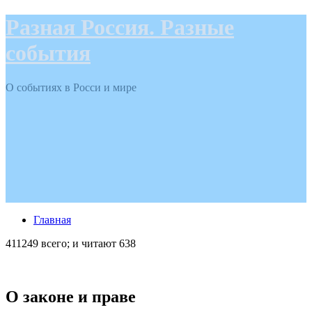
Разная Россия. Разные
события
О событиях в Росси и мире
Главная
411249 всего; и читают 638
О законе и праве