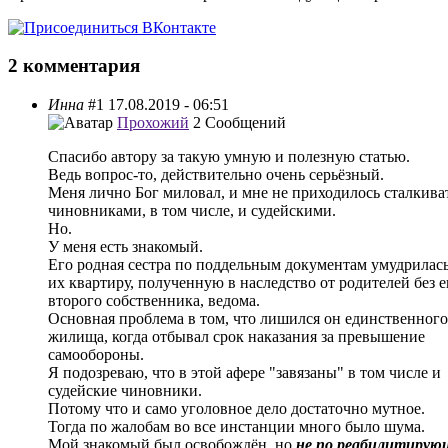
2 комментария
Инна
#1
17.08.2019 - 06:51
Прохожий
2 Сообщений
Спасибо автору за такую умную и полезную статью.
Ведь вопрос-то, действительно очень серьёзный.
Меня лично Бог миловал, и мне не приходилось сталкиват
чиновниками, в том числе, и судейскими.
Но.
У меня есть знакомый.
Его родная сестра по поддельным документам умудрилась
их квартиру, полученную в наследство от родителей без е
второго собственника, ведома.
Основная проблема в том, что лишился он единственного
жилища, когда отбывал срок наказания за превышение
самообороны.
Я подозреваю, что в этой афере "завязаны" в том числе и
судейские чиновники.
Потому что и само уголовное дело достаточно мутное.
Тогда по жалобам во все инстанции много было шума.
Мой знакомый был освобождён, но
не по реабилитирую