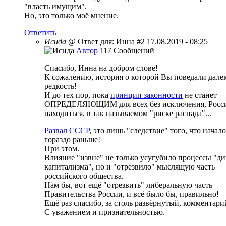
"власть имущим".
Но, это только моё мнение.
Ответить
Исида
@ Ответ для: Инна
#2
17.08.2019 - 08:25
Автор
117 Сообщений
Спасибо, Инна на добром слове!
К сожалению, история о которой Вы поведали далек
редкость!
И до тех пор, пока
принцип законности
не станет
ОПРЕДЕЛЯЮЩИМ для всех без исключения, Росси
находиться, в так называемом "риске распада"...
Развал СССР
, это лишь "следствие" того, что начал
гораздо раньше!
При этом.
Влияние "извне" не только усугубило процессы "ди
капитализма", но и "отрезвило" мыслящую часть
российского общества.
Нам бы, вот ещё "отрезвить" либеральную часть
Правительства России, и всё было бы, правильно!
Ещё раз спасибо, за столь развёрнутый, комментари
С уважением и признательностью.