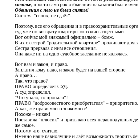
статье
, просто сам срок отбывания наказания был измен
Обвинения с него не были сняты!
Система "своих, не сдаёт".
Поэтому, все его обращения и в правоохранительные орга
суд уже по возврату квартиры оказались тщетными.
Вот сейчас мой знакомый официально – бомж.
В их с сестрой "родительской квартире" проживают друг
Сестра прервала с ним все отношения.
Она даже ни на одно судебное заседание не являлась.
Вот вам и закон, и право.
Заплатил кому надо, и закон будет на вашей стороне.
А право…
Так, что право?
ПРАВО определяет СУД.
А суд определил.
"Что упало, то пропало"!
ПРАВО "добросовестного приобретателя" – приоритетно
А как, же право моего знакомого?
Похоже – никак!
Поставила "плюсик" и призываю всех неравнодушных дел
же самое.
Потому что, считаю.
Именно наше равнодушие и даёт возможность творить бе