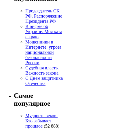
Председатель СК
РФ. Распоряжение
Президента РФ
В рифме об
Украине. Моя хата
с краю
Мошенники в
Интернете: угроза
национальной
безопасности
России
Судебная власть.
Важность закона
С Днём защитника
Отечества
Самое
популярное
Мудрость веков.
Кто забывает
прошлое
(52 888)