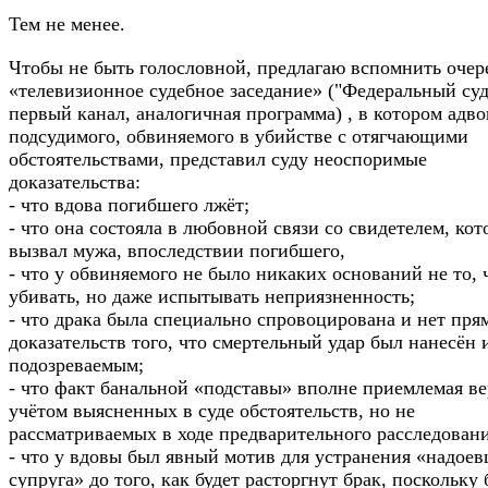
Тем не менее.
Чтобы не быть голословной, предлагаю вспомнить очер
«телевизионное судебное заседание» ("Федеральный суд
первый канал, аналогичная программа) , в котором адво
подсудимого, обвиняемого в убийстве с отягчающими
обстоятельствами, представил суду неоспоримые
доказательства:
- что вдова погибшего лжёт;
- что она состояла в любовной связи со свидетелем, ко
вызвал мужа, впоследствии погибшего,
- что у обвиняемого не было никаких оснований не то,
убивать, но даже испытывать неприязненность;
- что драка была специально спровоцирована и нет пря
доказательств того, что смертельный удар был нанесён
подозреваемым;
- что факт банальной «подставы» вполне приемлемая ве
учётом выясненных в суде обстоятельств, но не
рассматриваемых в ходе предварительного расследовани
- что у вдовы был явный мотив для устранения «надое
супруга» до того, как будет расторгнут брак, поскольку