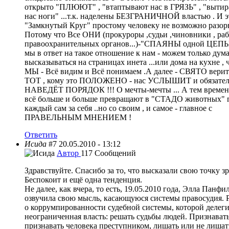
открыто "ПЛЮЮТ" , "втаптывают нас в ГРЯЗЬ" , "вытир
нас ноги" ...т.к. наделены БЕЗГРАНИЧНОЙ властью . И э
"Замкнутый Круг" простому человеку не возможно разорв
Потому что Все ОНИ (прокуроры ,судьи ,чиновники , ра
правоохранительных органов...)-"СПАЯНЫ одной ЦЕП
мы в ответ на такое отношение к нам - можем только дума
высказываться на страницах инета ...или дома на кухне , 
МЫ - Всё видим и Всё понимаем .А далее - СВЯТО верить
ТОТ , кому это ПОЛОЖЕНО - нас УСЛЫШИТ и обязател
НАВЕДЁТ ПОРЯДОК !!! О мечты-мечты ... А тем времен
всё больше и больше превращают в "СТАДО животных" 
каждый сам за себя ..но со своим , и самое - главное с
ПРАВЕЛЬНЫМ МНЕНИЕМ !
Ответить
Исида
#7
20.05.2010 - 13:12
Автор
117 Сообщений
Здравствуйте. Спасибо за то, что высказали свою точку з
Беспокоит и ещё одна тенденция.
Не далее, как вчера, то есть, 19.05.2010 года, Элла Панфи
озвучила свою мысль, касающуюся системы правосудия. 
о коррумпированности судебной системы, которой делег
неограниченная власть: решать судьбы людей. Признават
признавать человека преступником, лишать или не лишат