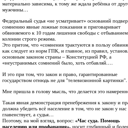
материально зависима, к тому же ждала ребёнка от друг
мужчины…
Федеральный судья «не усматривает» оснований подвер
сомнению явные ложные показания и приговаривает
обвиняемого к 10 годам лишения свободы с отбыванием
колонии строго режима.
Это притом, что «сомнения трактуются в пользу обвин
как следует из норм ГПК, и главное, из правил, устано
основным законом страны – Конституцией РФ, а
«неустранимых сомнений было, хоть отбавляй.…
И это при том, что закон и право, гарантированные
государством отнюдь не для "телевизионной картинки".
Мне пришла в голову мысль, что делается это намеренн
Такая явная демонстрация пренебрежения к закону и пр
должна убедить всё население в том, что не закон у нас
главенствует, а судья…
Поэтому, на мой взгляд, вопрос:
«Час суда. Помощь
населению или профанация»,
носит глубинный и боле