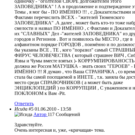
одиночку - "оголтелой СВОРЕ долгожителей этого
ЗАПОВЕДНИКА" ! А в продолжение и подтверждение э
Темы , я мог бы - ПО ИМЁННО !!! , с Доказательствами и
Фактами перечислить ВСЕХ - "жителей Тюменского
ЗАПОВЕДНИКА" .А далее , может быть кто-то тоже наб
смелости и назвал ПО ИМЁННО , с Фактами и Доказател
их "СЛАВНЫХ" Дел -"жителей ЗАПОВЕДНИКА" из др
городов и Регионов . Вот и появилось бы МЕСТО , где в
алфавитном порядке ГОРОДОВ , поимённо и по должнос
бы указаны ВСЕ , ТЕ , кого "поразил" самый СТРАШНЫ
ФИРУС ЧЕЛОВЕЧЕСТВА ( который страшнее ВИЧ , Сиб
Язвы и Чумы вместе взятых )- КОРРУМПИРОВАНОСТЬ 
должна же Россея МАТУШКА - знать своих "ГЕРОЕВ" -
ИМЁННО !!! Я думаю , что Ваша СТРАНИЧКА , со врем
стала бы самой посещаемой в ИНЕТЕ , т.к. заняла бы дос
место среди СПРАВОЧНИКОВ ( а может быть даже
ЭНЦИКЛОПЕДИЙ ) по КОРРУПЦИИ , С уважением и н
ПОКЛОНОМ к Вам -Pit.
Ответить
Исида
#5
01.06.2010 - 13:58
Автор
117 Сообщений
Здравствуйте.
Очень интересная и, уже, «кричащая» тема.