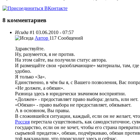
8 комментариев
Исида
#1
03.06.2010 - 07:57
Автор
117 Сообщений
Здравствуйте.
Ну, разумеется, я не против.
На этом сайте, вы получили статус автора.
И размещайте свои «разоблачающие» материалы, там, где
удобно.
Я только «За».
Единственно, в чём бы я, с Вашего позволения, Вас попр
«Не должен, а обязан».
Разница здесь в юридически значимом восприятии.
«Должен» - предоставляет право выбора: делать, или нет.
«Обязан» - право выбора не предоставляет, обязывает.
А в основном, Вы правы.
В сложившейся ситуации, каждый, если он не желает, чт
Россия
перестала существовать, как самодостаточное, су
государство, если он не хочет, чтобы его страна преврати
сырьевой придаток», обязан, подчёркиваю, обязан против
той вакханалии, что происходит здесь и сейчас.