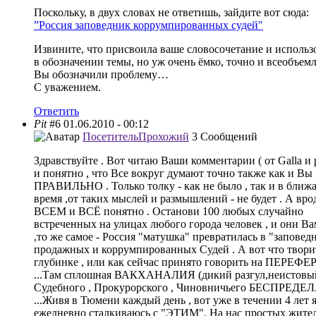
Поскольку, в двух словах не ответишь, зайдите вот сюда:
”Россия заповедник коррумпированных судей"
Извините, что присвоила ваше словосочетание и использ
в обозначении темы, но уж очень ёмко, точно и всеобъе
Вы обозначили проблему…
С уважением.
Ответить
Pit
#6
01.06.2010 - 00:12
Посетитель
Прохожий
3 Сообщений
Здравствуйте . Вот читаю Ваши комментарии ( от Galla и p
и понятно , что Все вокруг думают точно также как и Вы 
ПРАВИЛЬНО . Только толку - как не было , так и в ближ
время ,от таких мыслей и размышлений - не будет . А врод
ВСЕМ и ВСЁ понятно . Останови 100 любых случайно
встреченных на улицах любого города человек , и они Ва
,то же самое - Россия "матушка" превратилась в "заповед
продажных и коррумпированных Судей . А вот что твори
глубинке , или как сейчас принято говорить на ПЕРЕФ
...Там сплошная ВАКХАНАЛИЯ (дикий разгул,неистовый 
Судебного , Прокурорского , Чиновничьего БЕСПРЕДЕ
...Живя в Тюмени каждый день , вот уже в течении 4 лет 
ежедневно сталкиваюсь с "ЭТИМ". На нас простых жител