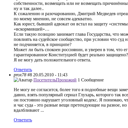
собственности, возмещать или не возмещать причинённы
ну и так далее..
К сожалению и разочарованию, Дмитрий Медведев отреа
по моему мнению, не совсем адекватно.
Как юрист, бывший адвокат он встал на защиту «системы»
«вскормившей»…
Если такую позицию занимает глава Государства, что мо
повлиять на судейское сообщество, при условии что суд 
не подчиняется, в принципе?
Может ли быть спокоен россиянин, и уверен в том, что ег
гарантированное Конституцией будет реально защищено?
Я не могу дать положительного ответа.
Ответить
prox78
#8
20.05.2010 - 11:43
Посетитель
Прохожий
1 Сообщение
Не могу не согласится, более того я подообные вещи зам
давно, взять популярный сериал Глухарь, которого так все
он постоянно нарушает уголовный кодекс. Я понимаю, чт
и час суда - это разные вещи претендующие на разное, но
вдалбливают ...
Ответить