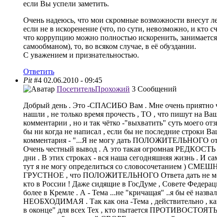
если Вы успели заметить.
Очень надеюсь, что мои скромные возможности внесут ле
если не в искоренение (что, по сути, невозможно, и кто сч
что коррупцию можно полностью искоренить, занимается
самообманом), то, во всяком случае, в её обуздании.
С уважением и признательностью.
Ответить
Pit
#4
02.06.2010 - 09:45
Посетитель
Прохожий
3 Сообщений
Добрый день . Это -СПАСИБО Вам . Мне очень приятно 
нашли , не только время прочесть , ТО , что пишут на Ва
комментарии , но и так чётко -"выхватить" суть моего отз
бы ни когда не написал , если бы не последние строки В
комментария - "...Я не могу дать ПОЛОЖИТЕЛЬНОГО отв
Очень честный вывод . А это такая огромная РЕДКОСТЬ
дни . В этих строках - вся наша сегодняшняя жизнь . И са
тут я не могу определиться со словосочетанием ) СМЕ
ГРУСТНОЕ , что ПОЛОЖИТЕЛЬНОГО Ответа дать не м
кто в России ! Даже сидящие в ГосДуме , Совете Федерац
более в Кремле . А - Тема ...не "кричащая" ..я бы её назвал
НЕОБХОДИМАЯ . Так как она -Тема , действительно , ка
в оконце" для всех Тех , кто пытается ПРОТИВОСТОЯТЬ