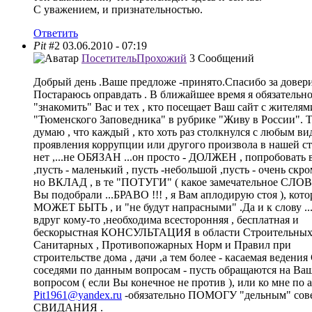
С уважением, и признательностью.
Ответить
Pit
#2
03.06.2010 - 07:19
Посетитель
Прохожий
3 Сообщений
Добрый день .Ваше предложе -принято.Спасибо за довери
Постараюсь оправдать . В ближайшее время я обязательн
"знакомить" Вас и тех , кто посещает Ваш сайт с жителям
"Тюменского Заповедника" в рубрике "Живу в России". Т
думаю , что каждый , кто хоть раз столкнулся с любым в
проявления коррупции или другого произвола в нашей ст
нет ,...не ОБЯЗАН ...он просто - ДОЛЖЕН , попробовать 
,пусть - маленький , пусть -небольшой ,пусть - очень скр
но ВКЛАД , в те "ПОТУГИ" ( какое замечательное СЛОВ
Вы подобрали ...БРАВО !!! , я Вам аплодирую стоя ), кот
МОЖЕТ БЫТЬ , и "не будут напрасными" .Да и к слову ..
вдруг кому-то ,необходима всесторонняя , бесплатная и
бескорыстная КОНСУЛЬТАЦИЯ в области Строительных
Санитарных , Противопожарных Норм и Правил при
строительстве дома , дачи ,а тем более - касаемая ведения
соседями по данным вопросам - пусть обращаются на Ваш
вопросом ( если Вы конечное не против ), или ко мне по 
Pit1961@yandex.ru
-обязательно ПОМОГУ "дельным" сове
СВИДАНИЯ .