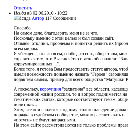
Ответить
Исида
#3
02.06.2010 - 10:22
Автор
117 Сообщений
Спасибо.
На самом деле, благодарить меня не за что.
Поскольку именно с этой целью и был создан сайт.
Отзывы, отклики, проблемы и попытки решить их (проб
всем миром.
Я убеждена, только всем, сообща,то есть, обществом, мо
справиться тем, что Вы так чётко и ясно обозначили: "За
коррумпированных ...".
Более того, я готова Вам предоставить статус автора, чт
имели возможность поимённо назвать "Героев" сегодняшн
подав тем самым, пример для всего общества "Матушки Р
А поскольку,
коррупция
"захватила" все области, касающ
современной жизни россиян, то и вопрос поднимается на
тематических сайтах, которые соответствуют темам: обще
политики…
Хотя, все они сводятся к одному: только наведение долж
порядка в судейском сообществе, можно рассчитывать на 
«потуги» не будут напрасными.
На этом сайте рассматриваются не только проблемы прав