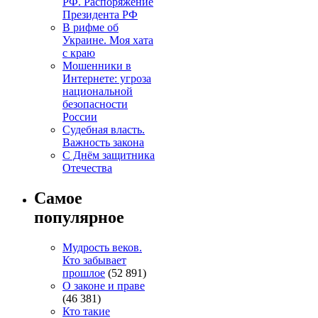
РФ. Распоряжение
Президента РФ
В рифме об
Украине. Моя хата
с краю
Мошенники в
Интернете: угроза
национальной
безопасности
России
Судебная власть.
Важность закона
С Днём защитника
Отечества
Самое
популярное
Мудрость веков.
Кто забывает
прошлое
(52 891)
О законе и праве
(46 381)
Кто такие