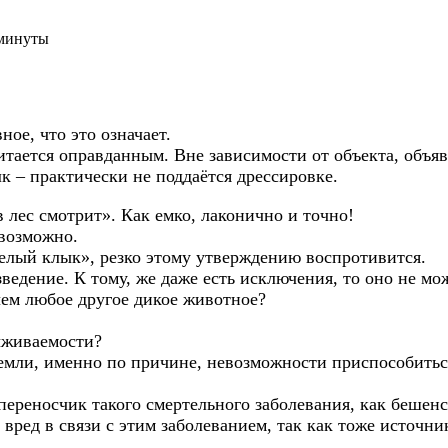
 минуты
ное, что это означает.
итается оправданным. Вне зависимости от объекта, объяв
к – практически не поддаётся дрессировке.
 лес смотрит». Как емко, лаконично и точно!
евозможно.
елый клык», резко этому утверждению воспротивится.
зведение. К тому, же даже есть исключения, то оно не мо
чем любое другое дикое животное?
ыживаемости?
 земли, именно по причине, невозможности приспособит
переносчик такого смертельного заболевания, как бешенс
вред в связи с этим заболеванием, так как тоже источ