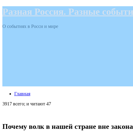
Разная Россия. Разные событ
О событиях в Росси и мире
Главная
3917 всего; и читают 47
Почему волк в нашей стране вне закона