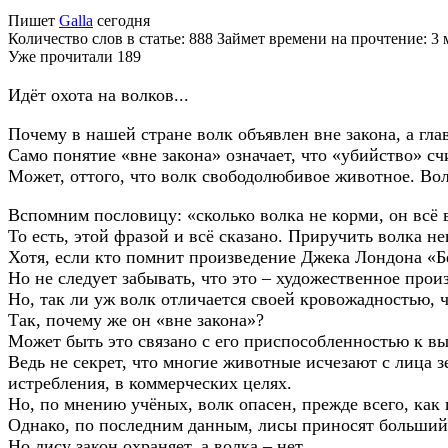
Пишет
Galla
сегодня
Количество слов в статье: 888 Займет времени на прочтение: 3
Уже прочитали
189
Идёт охота на волков...
Почему в нашей стране волк объявлен вне закона, а глав
Само понятие «вне закона» означает, что «убийство» сч
Может, оттого, что волк свободолюбивое животное. Вол
Вспомним пословицу: «сколько волка не корми, он всё в
То есть, этой фразой и всё сказано. Приручить волка н
Хотя, если кто помнит произведение Джека Лондона «Б
Но не следует забывать, что это – художественное прои
Но, так ли уж волк отличается своей кровожадностью, 
Так, почему же он «вне закона»?
Может быть это связано с его приспособленностью к в
Ведь не секрет, что многие животные исчезают с лица
истребления, в коммерческих целях.
Но, по мнению учёных, волк опасен, прежде всего, как 
Однако, по последним данным, лисы приносят больший 
Но лису закон охраняет, а волка – нет…