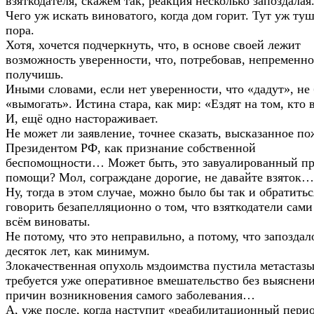
взяткодателя, скажем так, реакция несколько запоздалая
Чего уж искать виноватого, когда дом горит. Тут уж ту
пора.
Хотя, хочется подчеркнуть, что, в основе своей лежит
возможность уверенности, что, потребовав, непременно
получишь.
Иными словами, если нет уверенности, что «дадут», не 
«вымогать». Истина стара, как мир: «Ездят на том, кто в
И, ещё одно настораживает.
Не может ли заявление, точнее сказать, высказанное п
Президентом РФ, как признание собственной
беспомощности… Может быть, это завуалированный пр
помощи? Мол, сограждане дорогие, не давайте взяток…
Ну, тогда в этом случае, можно было бы так и обратиться
говорить безапелляционно о том, что взяткодатели сами
всём виноваты.
Не потому, что это неправильно, а потому, что запозда
десяток лет, как минимум.
Злокачественная опухоль мздоимства пустила метастазы
требуется уже оперативное вмешательство без выяснен
причин возникновения самого заболевания…
А, уже после, когда наступит «реабилитационный перио