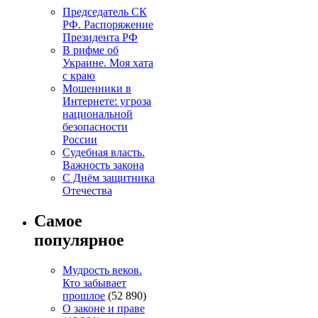
Председатель СК
РФ. Распоряжение
Президента РФ
В рифме об
Украине. Моя хата
с краю
Мошенники в
Интернете: угроза
национальной
безопасности
России
Судебная власть.
Важность закона
С Днём защитника
Отечества
Самое
популярное
Мудрость веков.
Кто забывает
прошлое
(52 890)
О законе и праве