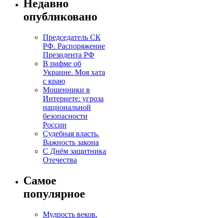
Недавно
опубликовано
Председатель СК
РФ. Распоряжение
Президента РФ
В рифме об
Украине. Моя хата
с краю
Мошенники в
Интернете: угроза
национальной
безопасности
России
Судебная власть.
Важность закона
С Днём защитника
Отечества
Самое
популярное
Мудрость веков.