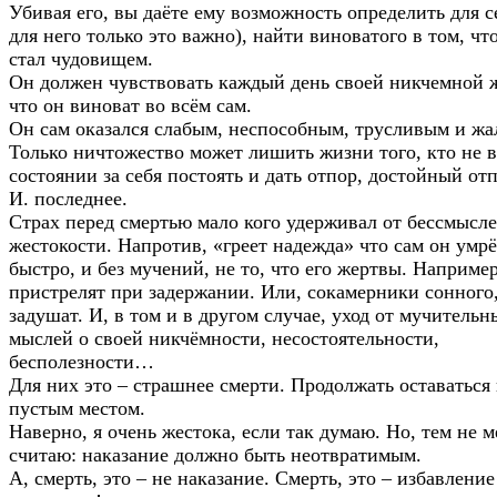
Убивая его, вы даёте ему возможность определить для се
для него только это важно), найти виноватого в том, чт
стал чудовищем.
Он должен чувствовать каждый день своей никчемной 
что он виноват во всём сам.
Он сам оказался слабым, неспособным, трусливым и жа
Только ничтожество может лишить жизни того, кто не в
состоянии за себя постоять и дать отпор, достойный отп
И. последнее.
Страх перед смертью мало кого удерживал от бессмысл
жестокости. Напротив, «греет надежда» что сам он умрё
быстро, и без мучений, не то, что его жертвы. Например
пристрелят при задержании. Или, сокамерники сонного
задушат. И, в том и в другом случае, уход от мучительн
мыслей о своей никчёмности, несостоятельности,
бесполезности…
Для них это – страшнее смерти. Продолжать оставаться
пустым местом.
Наверно, я очень жестока, если так думаю. Но, тем не м
считаю: наказание должно быть неотвратимым.
А, смерть, это – не наказание. Смерть, это – избавление