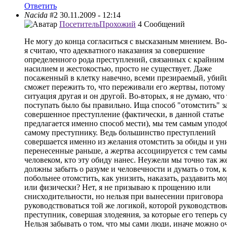
Ответить
Nacida
#2
30.11.2009 - 12:14
Посетитель
Прохожий
4 Сообщений
Не могу до конца согласиться с высказаным мнением. Во
я считаю, что адекватного наказания за совершение
определенного рода преступлений, связанных с крайним
насилием и жестокостью, просто не существует. Даже
посаженный в клетку навечно, всеми презираемый, убий
сможет пережить то, что переживали его жертвы, потому
ситуация другая и он другой. Во-вторых, я не думаю, что 
поступать было бы правильно. Ища способ "отомстить" з
совершенное преступление (фактически, в данной статье
предлагается именно способ мести), мы тем самым уподо
самому преступнику. Ведь большинство преступлений
совершается именно из желания отомстить за обиды и ун
перенесенные раньше, а жертва ассоциируется с тем сам
человеком, кто эту обиду нанес. Неужели мы точно так ж
должны забыть о разуме и человечности и думать о том, к
побольнее отомстить, как унизить, наказать, раздавить м
или физически? Нет, я не призываю к прощению или
снисходительности, но нельзя при вынесении приговора
руководствоваться той же логикой, которой руководствов
преступник, совершая злодеяния, за которые его теперь су
Нельзя забывать о том, что мы сами люди, иначе можно о