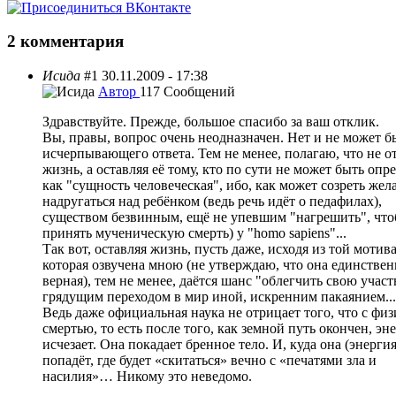
2 комментария
Исида
#1
30.11.2009 - 17:38
Автор
117 Сообщений
Здравствуйте. Прежде, большое спасибо за ваш отклик.
Вы, правы, вопрос очень неодназначен. Нет и не может б
исчерпывающего ответа. Тем не менее, полагаю, что не о
жизнь, а оставляя её тому, кто по сути не может быть опр
как "сущность человеческая", ибо, как может созреть жел
надругаться над ребёнком (ведь речь идёт о педафилах),
существом безвинным, ещё не упевшим "нагрешить", чт
принять мученическую смерть) у "homo sapiens"...
Так вот, оставляя жизнь, пусть даже, исходя из той мотив
которая озвучена мною (не утверждаю, что она единстве
верная), тем не менее, даётся шанс "облегчить свою участ
грядущим переходом в мир иной, искренним пакаянием...
Ведь даже официальная наука не отрицает того, что с фи
смертью, то есть после того, как земной путь окончен, эн
исчезает. Она покадает бренное тело. И, куда она (энергия
попадёт, где будет «скитаться» вечно с «печатями зла и
насилия»… Никому это неведомо.