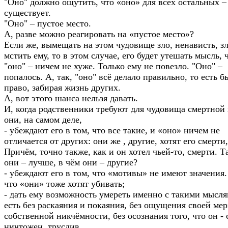
"Оно" должно ощутить, что «оно» для всех остальных –
существует.
"Оно" – пустое место.
А, разве можно реагировать на «пустое место»?
Если же, вымещать на этом чудовище зло, ненависть, зл
мстить ему, то в этом случае, его будет утешать мысль, 
"оно" – ничем не хуже. Только ему не повезло. "Оно" –
попалось. А, так, "оно" всё делало правильно, то есть б
право, забирая жизнь других.
А, вот этого шанса нельзя давать.
И, когда родственники требуют для чудовища смертной 
они, на самом деле,
- убеждают его в том, что все такие, и «оно» ничем не
отличается от других: они же , другие, хотят его смерти,
Причём, точно также, как и он хотел чьей-то, смерти. Т
они – лучше, в чём они – другие?
- убеждают его в том, что «мотивы» не имеют значения
что «они» тоже хотят убивать;
- дать ему возможность умереть именно с такими мысля
есть без раскаяния и покаяния, без ощущения своей мер
собственной никчёмности, без осознания того, что он - 
ничтожен, труслив...