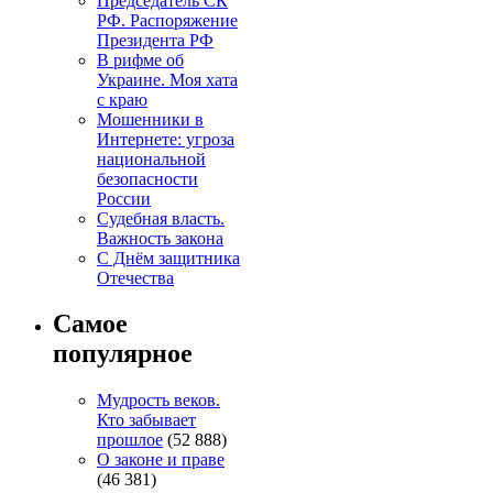
Председатель СК
РФ. Распоряжение
Президента РФ
В рифме об
Украине. Моя хата
с краю
Мошенники в
Интернете: угроза
национальной
безопасности
России
Судебная власть.
Важность закона
С Днём защитника
Отечества
Самое
популярное
Мудрость веков.
Кто забывает
прошлое
(52 888)
О законе и праве
(46 381)