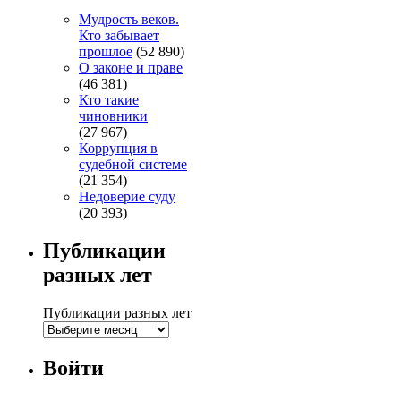
Мудрость веков.
Кто забывает
прошлое
(52 890)
О законе и праве
(46 381)
Кто такие
чиновники
(27 967)
Коррупция в
судебной системе
(21 354)
Недоверие суду
(20 393)
Публикации
разных лет
Публикации разных лет
Войти