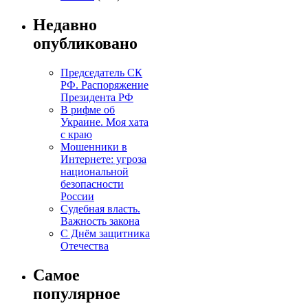
Недавно
опубликовано
Председатель СК
РФ. Распоряжение
Президента РФ
В рифме об
Украине. Моя хата
с краю
Мошенники в
Интернете: угроза
национальной
безопасности
России
Судебная власть.
Важность закона
С Днём защитника
Отечества
Самое
популярное