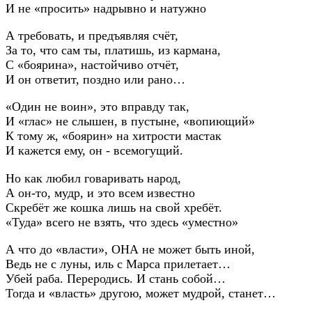
И не «просить» надрывно и натужно
А требовать, и предъявляя счёт,
За то, что сам ты, платишь, из кармана,
С «боярина», настойчиво отчёт,
И он ответит, поздно или рано…
«Один не воин», это вправду так,
И «глас» не слышен, в пустыне, «вопиющий»
К тому ж, «боярин» на хитрости мастак
И кажется ему, он - всемогущий.
Но как любил говаривать народ,
А он-то, мудр, и это всем известно
Скребёт же кошка лишь на свой хребёт.
«Туда» всего не взять, что здесь «уместно»
А что до «власти», ОНА не может быть иной,
Ведь не с луны, иль с Марса прилетает…
Убей раба. Переродись. И стань собой…
Тогда и «власть» другою, может мудрой, станет…