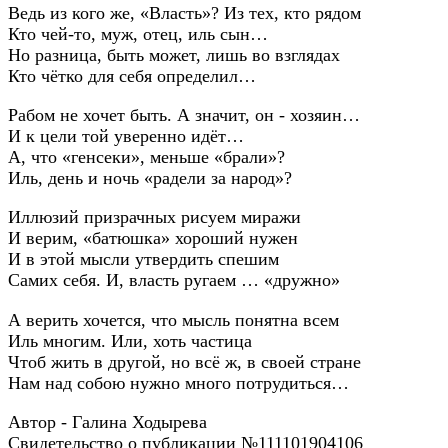
Ведь из кого же, «Власть»? Из тех, кто рядом
Кто чей-то, муж, отец, иль сын…
Но разница, быть может, лишь во взглядах
Кто чётко для себя определил…
Рабом не хочет быть. А значит, он - хозяин…
И к цели той уверенно идёт…
А, что «генсеки», меньше «брали»?
Иль, день и ночь «радели за народ»?
Иллюзий призрачных рисуем миражи
И верим, «батюшка» хороший нужен
И в этой мысли утвердить спешим
Самих себя. И, власть ругаем … «дружно»
А верить хочется, что мысль понятна всем
Иль многим. Или, хоть частица
Чтоб жить в другой, но всё ж, в своей стране
Нам над собою нужно много потрудиться…
Автор - Галина Ходырева
Свидетельство о публикации №111101904106