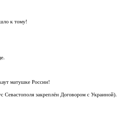
шло к тому!
е.
каут матушке России!
ус Севастополя закреплён Договором с Украиной).