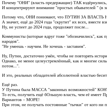
Почему "ОНИ" (власть предержащие) ТАК вздёрнули
И концентрируют внимание "простых обывателей " (в
Потому что, ОНИ понимают, что ПУТИН ЗА ВЛАСТЬ
А значит, ещё до 2024 года "скрутит" их всех, вмест
Ну, не успеет до 2024 года, продолжит после...
Коммунисты (которые вдруг тоже "обозначились", как п
народов".
"Не умеешь - научим. Не хочешь - заставим".
Ну, Путин, достаточно умён, чтобы не повторять истор
Однако, не менее целеустремлённый, как и многие силь
потом...".
И это, реальных обладателей абсолютной властью бесит
Ещё раз.
У Путина была МАССА "законных возможностей" КОН
То есть, получить ещё бОльшую власть, чем её имеет П
Вариантов – МОРЕ!
При этом, не получать постоянные "тычки" от кого ни п