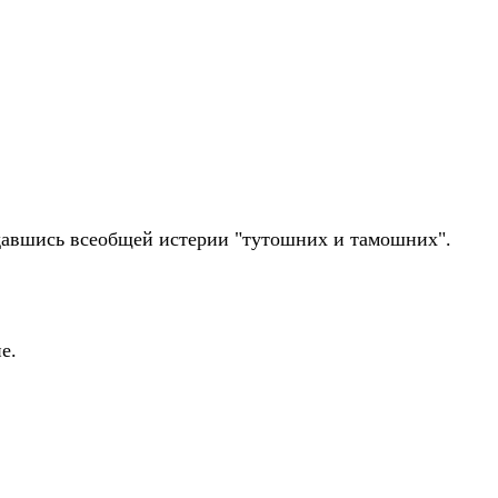
оддавшись всеобщей истерии "тутошних и тамошних".
е.