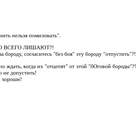
знить нельзя помиловать".
ЭТОГО ВСЕГО ЛИШАЮТ?!
а бороду, согласитесь "без боя" эту бороду "отпустить"?!
о ждать, когда их "отцепят" от этой "бОговой бороды"?!
о не допустить!
а хороши!