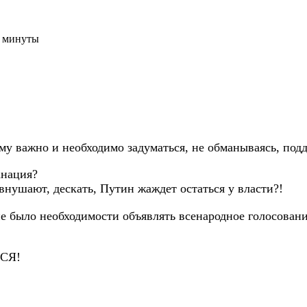
3 минуты
дому важно и необходимо задуматься, не обманываясь, п
анация?
нушают, дескать, Путин жаждет остаться у власти?!
о необходимости объявлять всенародное голосовани
ЛСЯ!