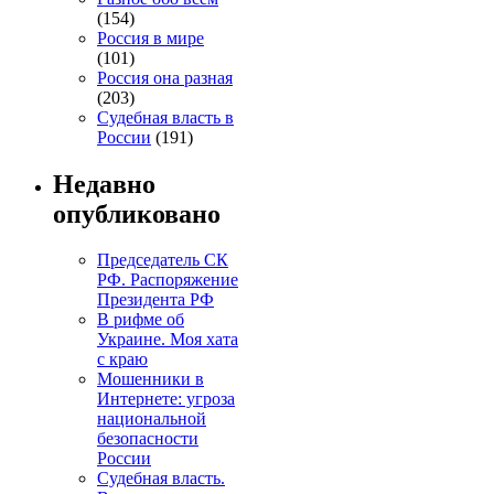
(154)
Россия в мире
(101)
Россия она разная
(203)
Судебная власть в
России
(191)
Недавно
опубликовано
Председатель СК
РФ. Распоряжение
Президента РФ
В рифме об
Украине. Моя хата
с краю
Мошенники в
Интернете: угроза
национальной
безопасности
России
Судебная власть.