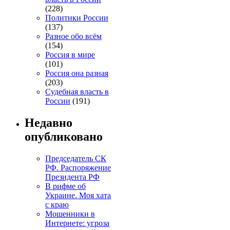
(228)
Политики России
(137)
Разное обо всём
(154)
Россия в мире
(101)
Россия она разная
(203)
Судебная власть в
России
(191)
Недавно
опубликовано
Председатель СК
РФ. Распоряжение
Президента РФ
В рифме об
Украине. Моя хата
с краю
Мошенники в
Интернете: угроза