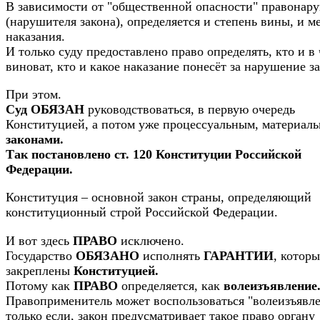
В зависимости от "общественной опасности" правонар
(нарушителя закона), определяется и степень вины, и м
наказания.
И только суду предоставлено право определять, кто и в
виноват, кто и какое наказание понесёт за нарушение за
При этом.
Суд ОБЯЗАН
руководствоваться, в первую очередь
Конституцией, а потом уже процессуальным, материал
законами.
Так постановлено ст. 120 Конституции Российской
Федерации.
Конституция – основной закон страны, определяющий
конституционный строй Российской Федерации.
И вот здесь
ПРАВО
исключено.
Государство
ОБЯЗАНО
исполнять
ГАРАНТИИ
, которы
закреплены
Конституцией.
Потому как
ПРАВО
определяется, как
волеизъявление
Правоприменитель может воспользоваться "волеизъявл
только если, закон предусматривает такое право органу